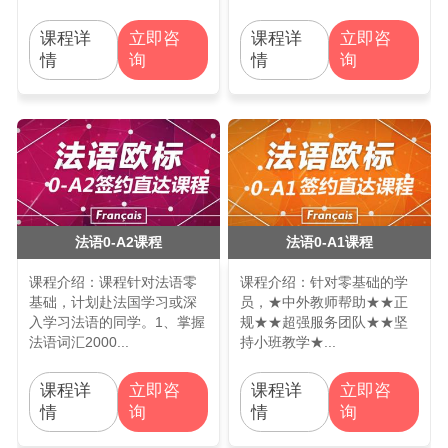
课程详
课程详
立即咨
立即咨
情
情
询
询
法语0-A2课程
法语0-A1课程
课程介绍：课程针对法语零
课程介绍：针对零基础的学
基础，计划赴法国学习或深
员，★中外教师帮助★★正
入学习法语的同学。1、掌握
规★★超强服务团队★★坚
法语词汇2000...
持小班教学★...
课程详
课程详
立即咨
立即咨
情
情
询
询