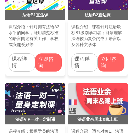
法语B1直达课
法语B2直达课
课程介绍：针对拥有法语A2
课程介绍：课程针对法语欧
水平的同学，能用清楚标准
标B1级别学习者；能够理解
的语言阐述有关工作、学校
法语较为复杂的书面语言以
或兴趣爱好等...
及各种文学体...
课程详
课程详
立即咨
立即咨
情
情
询
询
法语VIP一对一定制课
法语业余周末&晚上班
课程介绍：根据学员的法语
课程介绍：适合对象1、法语