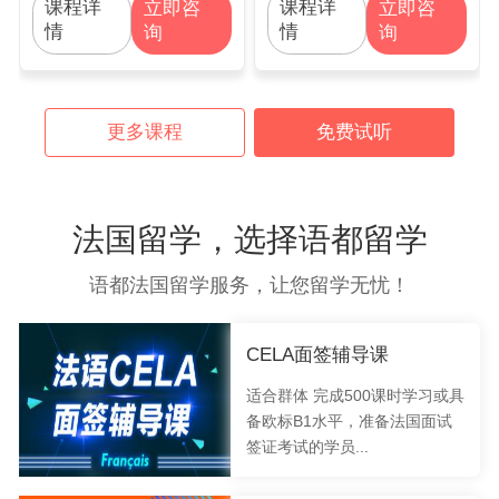
课程详
课程详
立即咨
立即咨
情
情
询
询
更多课程
免费试听
法国留学，选择语都留学
语都法国留学服务，让您留学无忧！
CELA面签辅导课
适合群体 完成500课时学习或具
备欧标B1水平，准备法国面试
签证考试的学员...