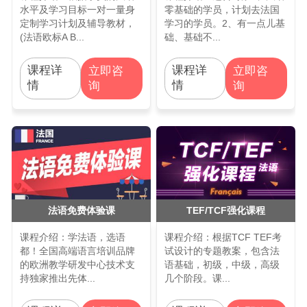
水平及学习目标一对一量身
零基础的学员，计划去法国
定制学习计划及辅导教材，
学习的学员。2、有一点儿基
(法语欧标A B...
础、基础不...
课程详
课程详
立即咨
立即咨
情
情
询
询
法语免费体验课
TEF/TCF强化课程
课程介绍：学法语，选语
课程介绍：根据TCF TEF考
都！全国高端语言培训品牌
试设计的专题教案，包含法
的欧洲教学研发中心技术支
语基础，初级，中级，高级
持独家推出先体...
几个阶段。课...